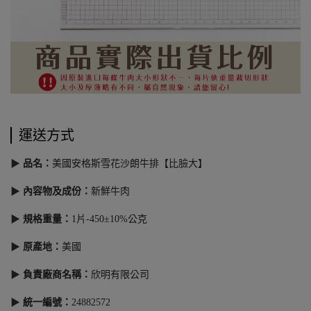
運送方式
▶
品名：
美國安格斯雪花沙朗牛排【比臉大】
▶
內容物及成份
：
新鮮牛肉
▶
規格重量
：
1片-450±10%公克
▶
原產地
：
美國
▶
負責廠商名稱：
欣明有限公司
▶
統一編號：
24882572