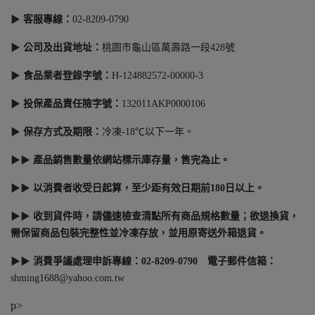
▶
客服專線：
02-8209-0790
▶
公司及出貨地址：
桃園巿龜山區萬壽路一段428號
▶
食品業者登錄字號
：
H-124882572-00000-3
▶
投保產品責任險字號：
132011AKP0000106
▶
保存方式及期限
：
冷凍-18℃以下一年。
▶▶
產品銷售數量依網站標示庫存量，售完為止。
▶▶
以消費者收受日起算，至少距有效日期前180日以上。
▶▶
收到貨件時，請儘速檢查清點所有商品規格數量；欲退換貨，
需保留商品包裝完整性並冷凍存放，並用原寄送外箱退貨。
▶▶
消費爭議處理申訴專線：02-8209-0790 電子郵件信箱：
shming1688@yahoo.com.tw
p>