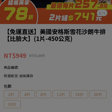
1
/
5
【免運直送】美國安格斯雪花沙朗牛排
【比臉大】(1片-450公克)
NT$949
NT$1,899
商品編號:
供貨狀況:
尚有庫存
包數
2片
4片
8片
12片
16片
20片
30片