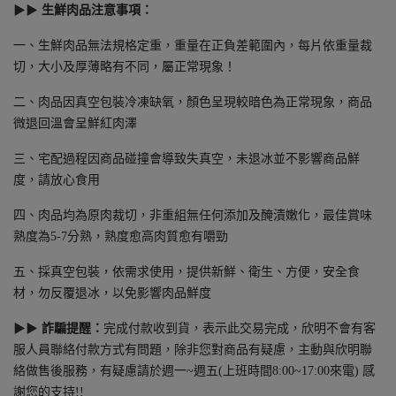
▶▶
生鮮肉品注意事項：
一、生鮮肉品無法規格定重，重量在正負差範圍內，每片依重量裁
切，大小及厚薄略有不同，屬正常現象！
二、肉品因真空包裝冷凍缺氧，顏色呈現較暗色為正常現象，商品
微退回溫會呈鮮紅肉澤
三、宅配過程因商品碰撞會導致失真空，未退冰並不影響商品鮮
度，請放心食用
四、肉品均為原肉裁切，非重組無任何添加及醃漬嫩化，最佳賞味
熟度為5-7分熟，熟度愈高肉質愈有嚼勁
五、採真空包裝，依需求使用，提供新鮮、衛生、方便，安全食
材，勿反覆退冰，以免影響肉品鮮度
▶▶
詐騙提醒：
完成付款收到貨，表示此交易完成，欣明不會有客
服人員聯絡付款方式有問題，除非您對商品有疑慮，主動與欣明聯
絡做售後服務，有疑慮請於週一~週五(上班時間8:00~17:00來電) 感
謝您的支持!!