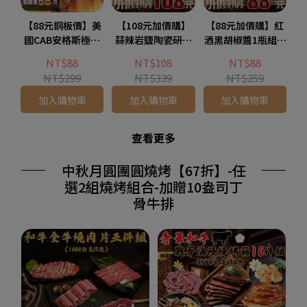
【88元銅板價】美
【108元加價購】
【88元加價購】紅
國CAB安格斯極鮮
蒜辣岩鹽陶瓷研磨
酒黑胡椒醬1瓶組(1
嫩肩牛排1片組(1
罐1罐組(1罐-50公
瓶-450公克)
NT$88
NT$108
NT$88
片-100公克)
克)
NT$299
NT$339
NT$259
加入購物車
加入購物車
加入購物車
查看更多
中秋月圓團圓燒烤【67折】-任
選2組燒烤組合-加贈10盎司丁
骨牛排