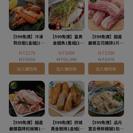
【599免運】冷凍
【599免運】富貴
【599免運】國產
熟白蝦1盒組(1
金錩魚1隻組(1
嚴選五花豬排1片組
盒-250公克)
隻-750公克)
(1片-200公克)
NT$279
NT$699
NT$189
NT$559
NT$1,399
NT$379
加入購物車
加入購物車
加入購物車
【599免運】國產
【599免運】府城
【599免運】品元
嚴選霜降松板豬1包
黃金蝦捲1盒組(1
堂去骨醉雞腿1包組