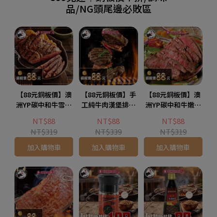
品/NG頭尾邊必敗區
【88元銅板價】澳
【88元銅板價】手
【88元銅板價】澳
洲YP碳中和牛雪花
工純牛肉漢堡排(1
洲YP碳中和牛嫩肩
牛排1片組(1片-100
片-170公克)
菲力牛排1片組(1
NT$88
NT$88
NT$88
公克)
片-100公克)
NT$319
NT$339
NT$319
加入購物車
加入購物車
加入購物車