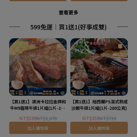
查看更多
599免運｜買1送1(好事成雙)
【買1送1】澳洲卡拉拉金牌和
【買1送1】紐西蘭PS濕式熟成
牛M9霜降牛排1片組(1片-200
沙朗牛排1片組(1片-280公克)
公克)
NT$539
NT$1,079
NT$359
NT$719
加入購物車
加入購物車