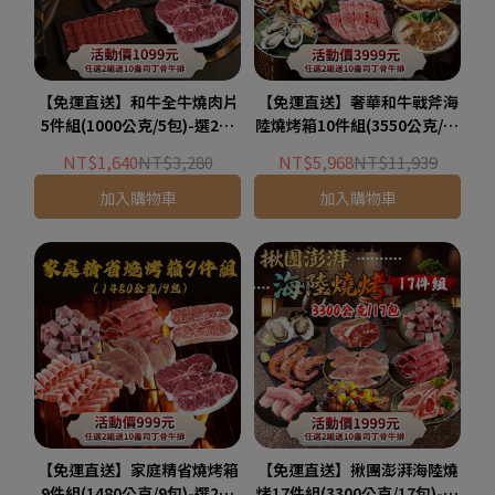
【免運直送】和牛全牛燒肉片
【免運直送】奢華和牛戰斧海
5件組(1000公克/5包)-選2組
陸燒烤箱10件組(3550公克/10
送10盎司丁骨牛排X1片
包)-選2組送10盎司丁骨牛排
NT$1,640
NT$3,280
NT$5,968
NT$11,939
X1片
加入購物車
加入購物車
【免運直送】家庭精省燒烤箱
【免運直送】揪團澎湃海陸燒
9件組(1480公克/9包)-選2組
烤17件組(3300公克/17包)-選