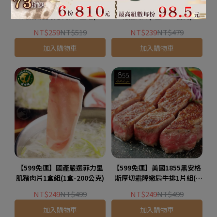
【599免運】紐西蘭銀蕨PS濕
【599免運】國產嚴選鮮嫩梅
式熟成肋眼心肉片1盒組(1
花豬肉片(1盒-200公克)
盒-200公克)
NT$259
NT$519
NT$239
NT$479
加入購物車
加入購物車
【599免運】國產嚴選菲力里
【599免運】美國1855黑安格
肌豬肉片1盒組(1盒-200公克)
斯厚切霜降嫩肩牛排1片組(1
片-160公克)
NT$249
NT$499
NT$249
NT$499
加入購物車
加入購物車