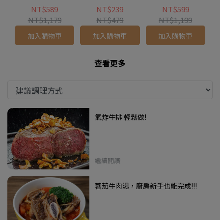
組(1~3片-300公克)
盒-300公克)
(1包-425公克)
NT$589
NT$239
NT$599
NT$1,179
NT$479
NT$1,199
加入購物車
加入購物車
加入購物車
查看更多
氣炸牛排 輕鬆做!
繼續閱讀
蕃茄牛肉湯，廚房新手也能完成!!!