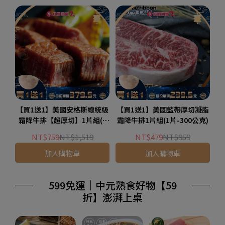
【買1送1】美國安格斯總統級
【買1送1】美國藍帶厚切凝脂
霜降牛排【超厚切】1片組(1
霜降牛排1片組(1片-300公克)
片-600公克)
NT$759
NT$1,519
NT$479
NT$959
加入購物車
加入購物車
599免運｜中元熟食好物【59
折】澎湃上桌