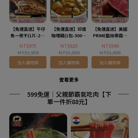
【免運直送】午仔
【免運直送】印度
【免運直送】美國
魚一夜干(1片-200
咖哩雞(1包-300公
PRIME藍絲帶霜降
公克)-任2組加贈彩
克)-任2組加贈彩虹
牛排-超厚切(1
NT$975
NT$829
NT$949
虹胡椒x1罐
胡椒x1罐
片-300公克)-任2組
NT$1,959
NT$1,659
NT$1,899
加贈彩虹胡椒x1罐
加入購物車
加入購物車
加入購物車
查看更多
599免運｜父親節霸氣吃肉【下
單一件折88元】