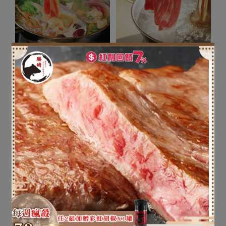
【599元免運】美國CAB安格
【599免運】巴拉圭亞伯丁黑
斯雪花牛培肉片1盒組(1
牛極鮮嫩肩牛肉片1盒組(1
盒-200公克)
盒-200公克)
NT$199
NT$399
NT$219
NT$439
加入購物車
加入購物車