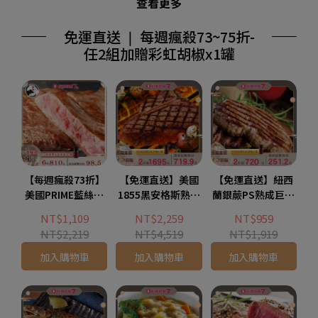
查看更多
免運直送 ❘ 每週瘋殺73~75折-
任2組加贈彩虹胡椒x1罐
【每週瘋殺73折】
【免運直送】美國
【免運直送】紐西
美國PRIME藍絲帶
1855黑安格斯熟成
蘭銀蕨PS熟成巨無
霜降牛排(2片-120
巨無霸紅屋丁骨牛
霸沙朗牛排【比臉
NT$1,109
NT$2,259
NT$959
公克)-任2組加贈彩
排(1片-500公克)-
大】(1片-450公
NT$2,219
NT$4,519
NT$1,919
虹胡椒x1罐
任2組加贈彩虹胡椒
克)-任2組加贈彩虹
x1罐
胡椒x1罐
加入購物車
加入購物車
加入購物車