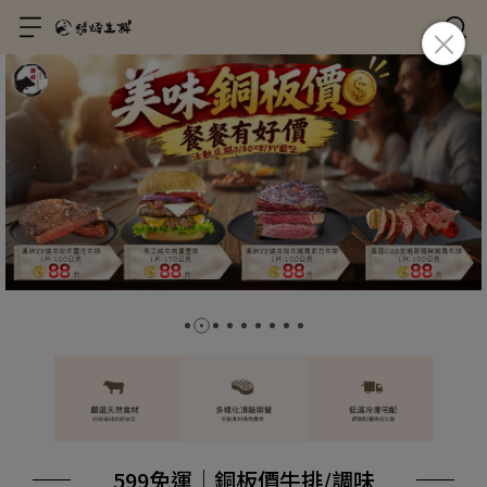
599免運｜銅板價牛排/調味