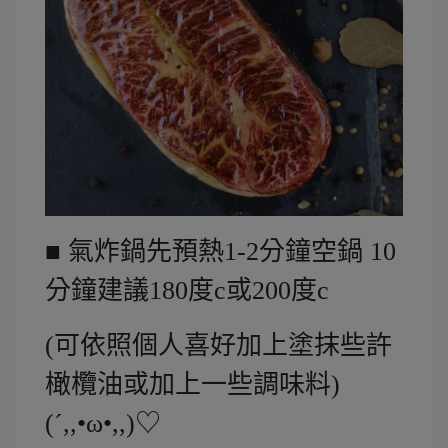
■ 氣炸鍋先預熱1-2分鐘空鍋 10
分鐘建議180度c或200度c
(可依照個人喜好加上塗抹些許
橄欖油或加上一些調味料)
(´,,•ω•,,)♡