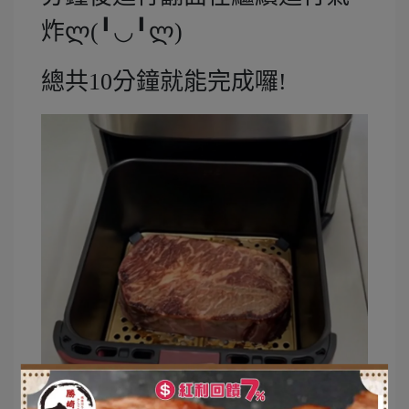
炸ლ(╹◡╹ლ)
總共10分鐘就能完成囉!