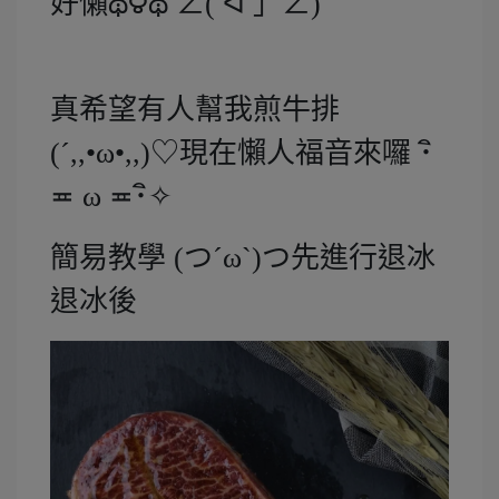
好懶థ౪థ ∠( ᐛ 」∠)
真希望有人幫我煎牛排
(´,,•ω•,,)♡現在懶人福音來囉 ･ิ
≖ ω ≖･ิ✧
簡易教學 (つ´ω`)つ先進行退冰
退冰後