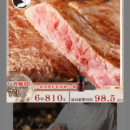
■( శ 3ੜ)～♥ 因為每台氣炸鍋功
率跟個人喜好等都不同
建議可依照個人喜歡~調整調味
跟熟度喔! 一起來試吃看看吧!
(❍ᴥ❍ʋ)