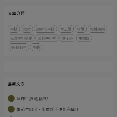
文章分類
牛排
燉烤
超厚切牛排
帝王蟹
雪蟹
櫻桃鴨胸
去骨櫻桃鴨腿
帶骨牛小排
腱子心
牛肋條
NG福利牛
牛肋
最新文章
1
氣炸牛排 輕鬆做!
2
蕃茄牛肉湯，廚房新手也能完成!!!