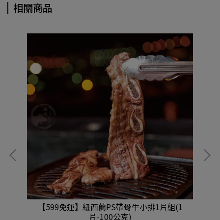
相關商品
牛排
【599免運】紐西蘭PS帶骨牛小排1片組(1
【
片-100公克)