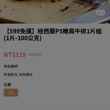
1
/
4
【599免運】紐西蘭PS嫩肩牛排1片組
(1片-100公克)
NT$129
NT$259
商品編號:
供貨狀況:
尚有庫存
包數
1片