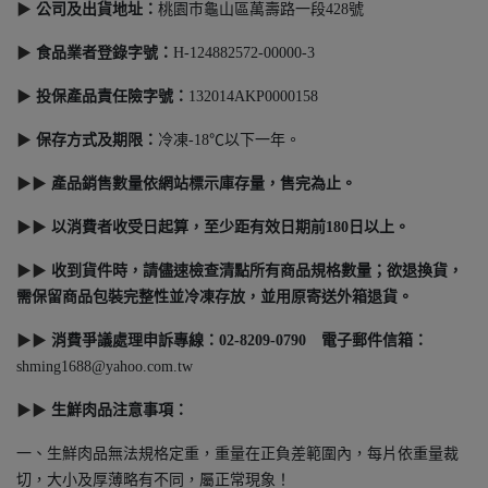
▶
公司及出貨地址：
桃園巿龜山區萬壽路一段428號
▶
食品業者登錄字號
：
H-124882572-00000-3
▶
投保產品責任險字號：
132014AKP0000158
▶
保存方式及期限
：
冷凍-18℃以下一年。
▶▶
產品銷售數量依網站標示庫存量，售完為止。
▶▶
以消費者收受日起算，至少距有效日期前180日以上。
▶▶
收到貨件時，請儘速檢查清點所有商品規格數量；欲退換貨，
需保留商品包裝完整性並冷凍存放，並用原寄送外箱退貨。
▶▶
消費爭議處理申訴專線：02-8209-0790 電子郵件信箱：
shming1688@yahoo.com.tw
▶▶
生鮮肉品注意事項：
一、生鮮肉品無法規格定重，重量在正負差範圍內，每片依重量裁
切，大小及厚薄略有不同，屬正常現象！