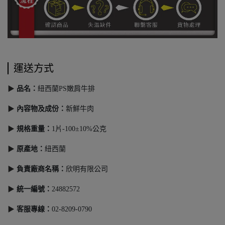
運送方式
▶
品名：
紐西蘭PS嫩肩牛排
▶
內容物及成份
：
新鮮牛肉
▶
規格重量
：
1片-100±10%公克
▶
原產地
：
紐西蘭
▶
負責廠商名稱：
欣明有限公司
▶
統一編號：
24882572
▶
客服專線：
02-8209-0790