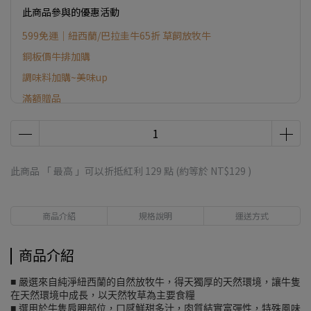
此商品參與的優惠活動
599免運｜紐西蘭/巴拉圭牛65折 草飼放牧牛
銅板價牛排加購
調味料加購~美味up
滿額贈品
此商品 「 最高 」可以折抵紅利
129
點 (約等於
NT$129
)
商品介紹
規格說明
運送方式
商品介紹
■ 嚴選來自純淨紐西蘭的自然放牧牛，得天獨厚的天然環境，讓牛隻
在天然環境中成長，以天然牧草為主要食糧
■ 選用於牛隻肩胛部位，口感鮮甜多汁，肉質結實富彈性，特殊風味